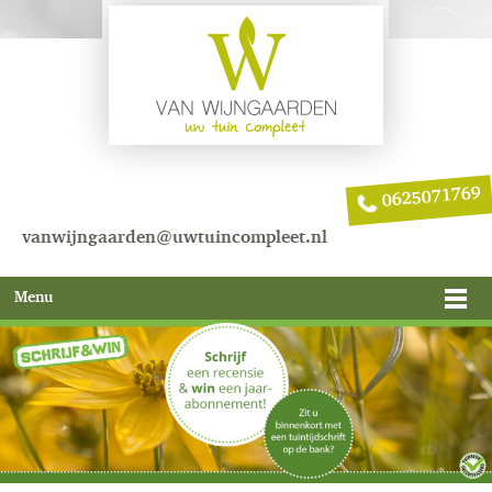
0625071769
vanwijngaarden@uwtuincompleet.nl
Menu