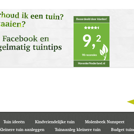
Beoordeeld door klanten!
9,
2
98 recensies
HovenierNederland.nl
Tuin ideeën
Kindvriendelijke tuin
Molenbeek Nunspeet
Kleinere tuin aanleggen
Tuinaanleg kleinere tuin
Budget tuin