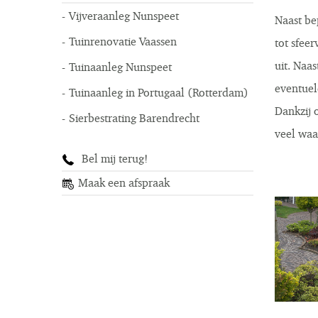
Vijveraanleg Nunspeet
Naast be
Tuinrenovatie Vaassen
tot sfee
uit. Naa
Tuinaanleg Nunspeet
eventuel
Tuinaanleg in Portugaal (Rotterdam)
Dankzij o
Sierbestrating Barendrecht
veel waa
Bel mij terug!
Maak een afspraak