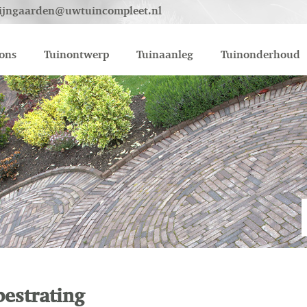
ijngaarden@uwtuincompleet.nl
ons
Tuinontwerp
Tuinaanleg
Tuinonderhoud
bestrating