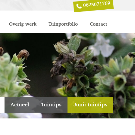
0625071769
Overig werk
Tuinportfolio
Contact
Actueel
Tuintips
Juni: tuintips