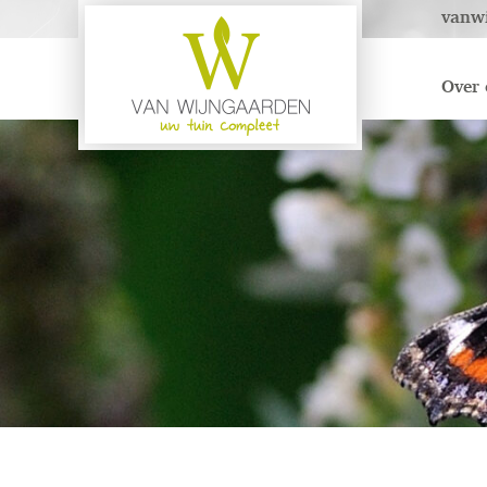
vanw
Over 