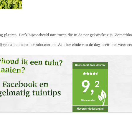
 nog planten. Denk bijvoorbeeld aan
rozen die in de pot gekweekt zijn
. Zomerbloe
stje namen naar het tuincentrum. Aan het einde van de dag heeft u er weer een
Beoordeeld door klanten!
9,
2
98 recensies
HovenierNederland.nl