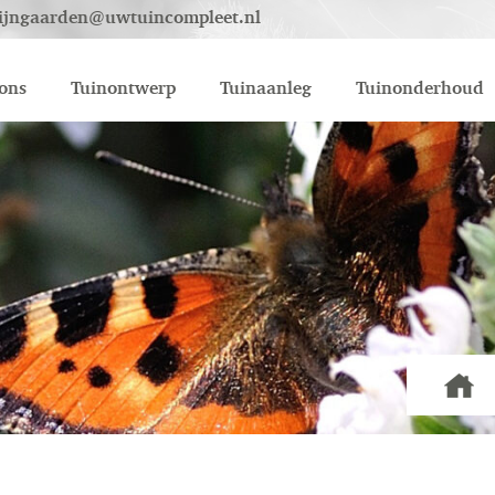
ijngaarden@uwtuincompleet.nl
ons
Tuinontwerp
Tuinaanleg
Tuinonderhoud