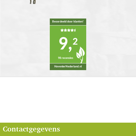
Beoordeeld door klanten!
9,
2
98 recensies
HovenierNederland.nl
Contactgegevens