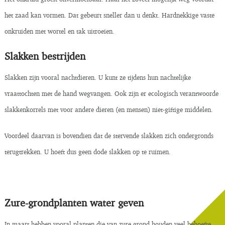
het zaad kan vormen. Dat gebeurt sneller dan u denkt. Hardnekkige vaste
onkruiden met wortel en tak uitroeien.
Slakken bestrijden
Slakken zijn vooral nachtdieren. U kunt ze tijdens hun nachtelijke
vraattochten met de hand wegvangen. Ook zijn er ecologisch verantwoorde
slakkenkorrels met voor andere dieren (en mensen) niet-giftige middelen.
Voordeel daarvan is bovendien dat de stervende slakken zich ondergronds
terugtrekken. U hoeft dus geen dode slakken op te ruimen.
Zure-grondplanten water geven
In maart hebben vooral planten die van zure grond houden veel behoefte