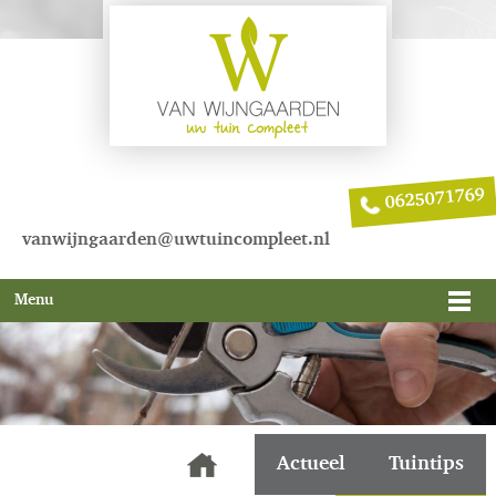
0625071769
vanwijngaarden@uwtuincompleet.nl
Menu
Actueel
Tuintips