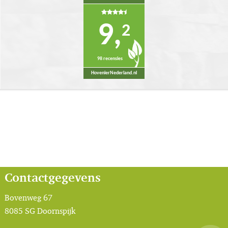
9,
2
98 recensies
HovenierNederland.nl
Contactgegevens
Bovenweg 67
8085 SG Doornspijk