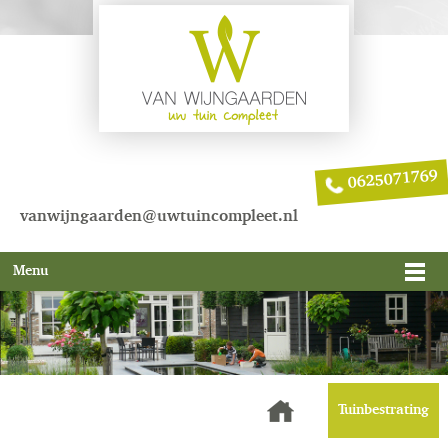
0625071769
vanwijngaarden@uwtuincompleet.nl
Menu
Tuinbestrating